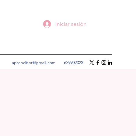
Iniciar sesión
aprendber@gmail.com
639902023