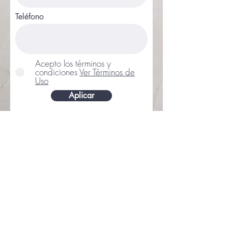
Teléfono
Acepto los términos y
condiciones
Ver Términos de
Uso
Aplicar
Centro Neuroeducativo
APRENdbER
Avenida del Leguario 49, Parla