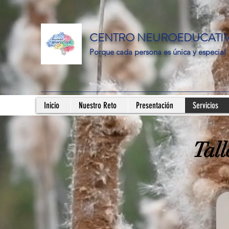
CENTRO NEUROEDUCATI
Porque cada persona es única y especial
Inicio
Nuestro Reto
Presentación
Servicios
Tall