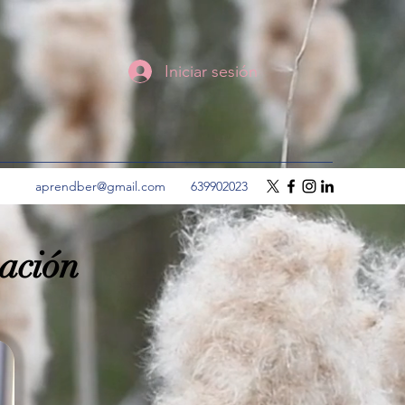
Iniciar sesión
aprendber@gmail.com
639902023
mación