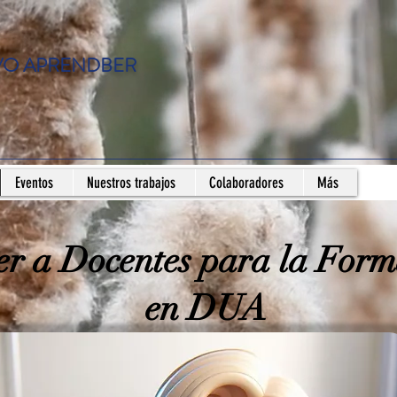
VO APRENDBER
Eventos
Nuestros trabajos
Colaboradores
Más
er a Docentes para la For
en DUA